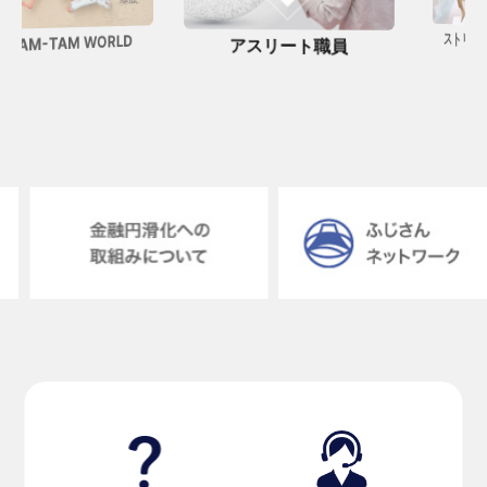
ストリートギャ
M-TAM WORLD
アスリート職員