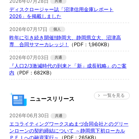
2026年07月28日
ディスクロージャー誌「沼津信用金庫レポート
2026」を掲載しました
2026年07月17日
昨年に引き続き開催!!静岡大、静岡県立大、沼津高
専 合同サマーカレッジ！
（PDF：1,960KB）
2026年07月03日
『人口2/3激減時代の到来と「新」成長戦略』のご案
内
（PDF：682KB）
一覧を見る
ニュースリリース
2026年06月30日
エコライティングワークスぬまづ合同会社とのグリー
ンローンの契約締結について ～静岡県下初ローカル
ＰＦＩへの融資実行～
（PDF：265KB）