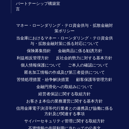
パートナーシップ構築宣
言
マネー・ローンダリング・テロ資金供与・拡散金融対
策ポリシー
当金庫におけるマネー・ローンダリング・テロ資金供
与・拡散金融対策に係る対応について
保険募集指針
金融商品に係る勧誘方針
利益相反管理方針
反社会的勢力に対する基本方針
個人情報保護について
ご本人の確認について
匿名加工情報の作成及び第三者提供について
苦情処理措置・紛争解決措置
顧客保護等管理方針
金融円滑化への取組みについて
経営者保証に関する取組方針
お客さま本位の業務運営に関する基本方針
信用金庫電子決済等代行業者との連携及び協働に係る
方針及び関連する事項
サイバーセキュリティ管理に関する取組方針
不渡情報の共同利用に当たっての公表文