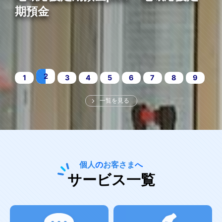
期預金
2
1
3
4
5
6
7
8
9
一覧を見る
個人
の
お客さま
へ
サービス一覧