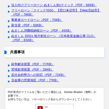
法人向けフリーローン ぬましんBizクイック（PDF：66KB）
フリーローン「クイック1000」【窓口来店型】【Web完結型】
（PDF：74KB）
事業者カードローン（PDF：70KB）
新当貸（PDF：69KB）
ぬましん消費税納税ローン（PDF：45KB）
ぬましん SDGs 地方創生ローン （日本政策金融公庫 CLO）
（PDF：65KB）
共通事項
紛争解決措置（PDF：117KB）
苦情処理措置（PDF：39KB）
反社会的勢力への対応（PDF：72KB）
当金庫の営業地区（PDF：77KB）
PDF形式のファイルをご覧いただく場合には、Adobe Reader（無料）が
必要です。
お持ちでない方は、バナーのリンク先からダウンロードしてください。