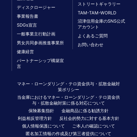
ストリートギャラリー
ディスクロージャー
TAM-TAM-WORLD
事業報告書
沼津信用金庫のSNS公式
SDGs宣言
アカウント
一般事業主行動計画
よくあるご質問
男女共同参画推進事業所
お問い合わせ
健康経営
パートナーシップ構築宣
言
マネー・ローンダリング・テロ資金供与・拡散金融対
策ポリシー
当金庫におけるマネー・ローンダリング・テロ資金供
与・拡散金融対策に係る対応について
保険募集指針
金融商品に係る勧誘方針
利益相反管理方針
反社会的勢力に対する基本方針
個人情報保護について
ご本人の確認について
匿名加工情報の作成及び第三者提供について